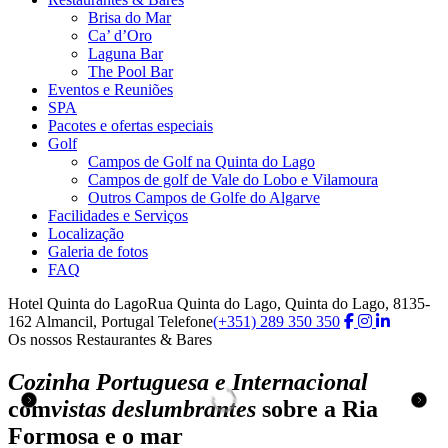
Brisa do Mar
Ca’ d’Oro
Laguna Bar
The Pool Bar
Eventos e Reuniões
SPA
Pacotes e ofertas especiais
Golf
Campos de Golf na Quinta do Lago
Campos de golf de Vale do Lobo e Vilamoura
Outros Campos de Golfe do Algarve
Facilidades e Serviços
Localização
Galeria de fotos
FAQ
Hotel Quinta do Lago
Rua Quinta do Lago, Quinta do Lago, 8135-
162 Almancil, Portugal
Telefone
(+351) 289 350 350
Os nossos Restaurantes & Bares
Os nossos Restaurantes & Bares
Os nossos Restaurantes & Bares
Os nossos Restaurantes & Bares
Cozinha Portuguesa e Internacional
Cozinha Portuguesa e Internacional
Cozinha Portuguesa e Internacional
Cozinha Portuguesa e Internacional
com
com
com
com
vistas deslumbrantes
vistas deslumbrantes
vistas deslumbrantes
vistas deslumbrantes
sobre a Ria
sobre a Ria
sobre a Ria
sobre a Ria
Formosa e o mar
Formosa e o mar
Formosa e o mar
Formosa e o mar